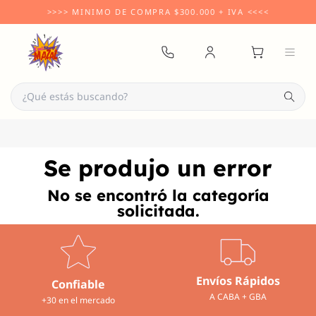
>>>>
MINIMO DE COMPRA
$300.000 + IVA
<<<<
Se produjo un error
No se encontró la categoría
solicitada.
Envíos Rápidos
Confiable
A CABA + GBA
+30 en el mercado