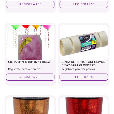
REGISTRARSE
REGISTRARSE
CINTA 5MM X 10MTS X1 ROSA
CINTA DE PUNTOS ADHESIVOS
BIFAZ PARA GLOBOS X5
Registrate para ver precios
Registrate para ver precios
REGISTRARSE
REGISTRARSE