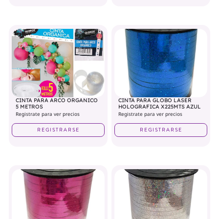
CINTA PARA ARCO ORGANICO
CINTA PARA GLOBO LASER
5 METROS
HOLOGRAFICA X225MTS AZUL
Registrate para ver precios
Registrate para ver precios
REGISTRARSE
REGISTRARSE