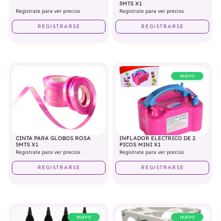
5MTS X1
Registrate para ver precios
Registrate para ver precios
REGISTRARSE
REGISTRARSE
NUEVO
CINTA PARA GLOBOS ROSA
INFLADOR ELECTRICO DE 2
5MTS X1
PICOS MINI X1
Registrate para ver precios
Registrate para ver precios
REGISTRARSE
REGISTRARSE
NUEVO
NUEVO