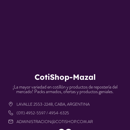
CotiShop-Mazal
¡La mayor variedad en cotillón y productos de repostería del
mercado! Packs armados, ofertas y productos geniales.
LAVALLE 2553-2248, CABA, ARGENTINA
(011) 4952-5597 / 4954-6325
ADMINISTRACION@COTISHOP.COM.AR