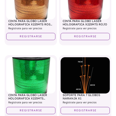
CINTA PARA GLOBO LASER
CINTA PARA GLOBO LASER
HOLOGRAFICA X225MTS ROSA
HOLOGRAFICA X225MTS ROJO
GOLD
Registrate para ver precios
Registrate para ver precios
REGISTRARSE
REGISTRARSE
CINTA PARA GLOBO LASER
SOPORTE PARA 7 GLOBOS
HOLOGRAFICA X225MTS
NARANJA X1
VERDE
Registrate para ver precios
Registrate para ver precios
REGISTRARSE
REGISTRARSE