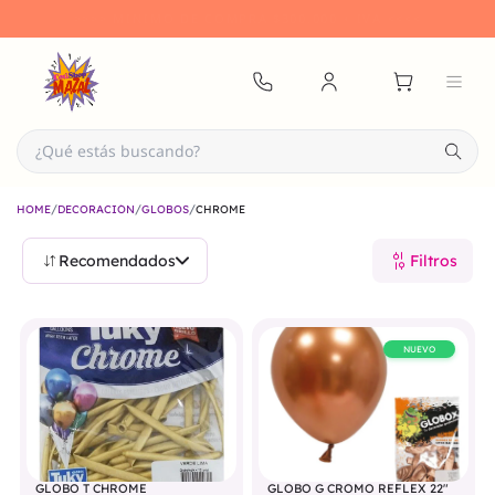
DIRECCIÓN
- LAVALLE 2553 /
TELÉFONO
- 011 4954-6325
/
/
/
HOME
DECORACIÓN
GLOBOS
CHROME
Recomendados
Filtros
NUEVO
GLOBO T CHROME
GLOBO G CROMO REFLEX 22"