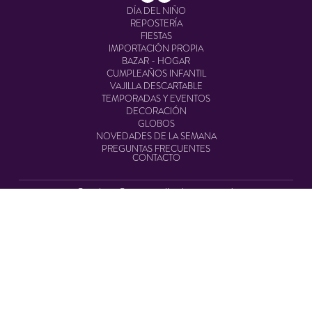
DÍA DEL NIÑO
REPOSTERÍA
FIESTAS
IMPORTACIÓN PROPIA
BAZAR - HOGAR
CUMPLEAÑOS INFANTIL
VAJILLA DESCARTABLE
TEMPORADAS Y EVENTOS
DECORACIÓN
GLOBOS
NOVEDADES DE LA SEMANA
PREGUNTAS FRECUENTES
CONTACTO
Cotishop © 2025. All rights reserved.
Defensa de las y los consumidores. Para reclamos
ingresá acá.
/
Botón de arrepentimiento
Tienda online desarrollada por
NextCommerce