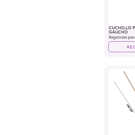
CUCHILLO P
GAUCHO
Registrate par
RE