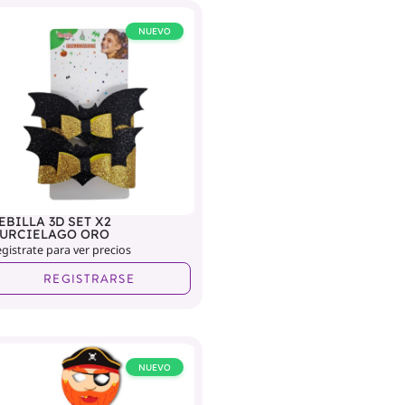
NUEVO
EBILLA 3D SET X2
URCIELAGO ORO
gistrate para ver precios
REGISTRARSE
NUEVO