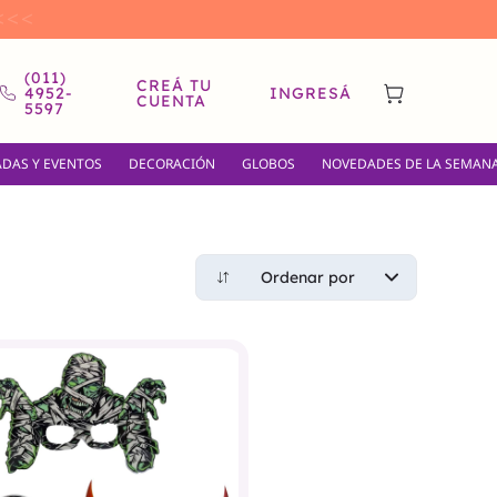
 /
TELÉFONO
- 011 4954-6325
(011)
CREÁ TU
4952-
INGRESÁ
CUENTA
5597
DAS Y EVENTOS
DECORACIÓN
GLOBOS
NOVEDADES DE LA SEMAN
Ordenar por