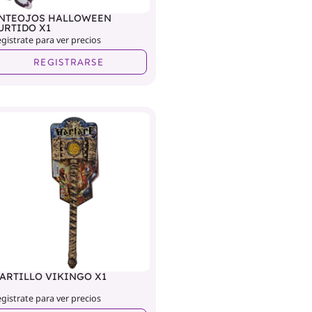
NTEOJOS HALLOWEEN
URTIDO X1
gistrate para ver precios
REGISTRARSE
ARTILLO VIKINGO X1
gistrate para ver precios