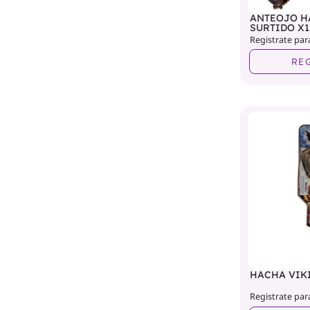
ANTEOJO H
SURTIDO X1
Registrate par
RE
HACHA VIK
Registrate par