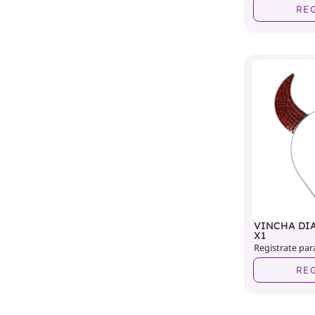
RE
VINCHA DI
X1
Registrate par
RE