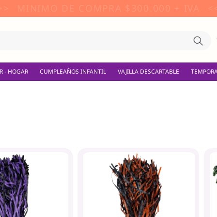
VIER DE 9:15 - 19:00 HS
|
DIRECCIÓN
- LAVALLE 2553
R - HOGAR
CUMPLEAÑOS INFANTIL
VAJILLA DESCARTABLE
TEMPORA