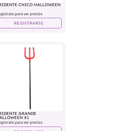
RIDENTE CHICO HALLOWEEN
gistrate para ver precios
REGISTRARSE
RIDENTE GRANDE
ALLOWEEN X1
gistrate para ver precios