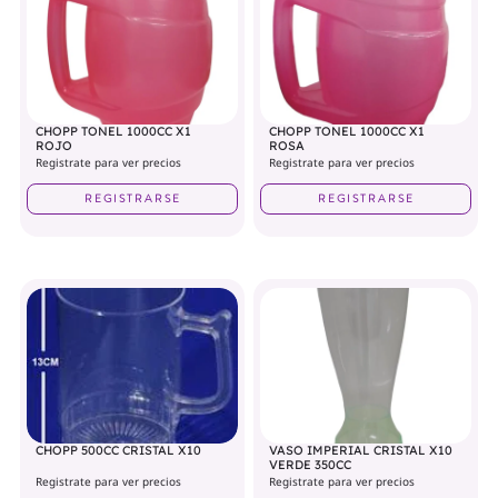
CHOPP TONEL 1000CC X1
CHOPP TONEL 1000CC X1
ROJO
ROSA
Registrate para ver precios
Registrate para ver precios
REGISTRARSE
REGISTRARSE
CHOPP 500CC CRISTAL X10
VASO IMPERIAL CRISTAL X10
VERDE 350CC
Registrate para ver precios
Registrate para ver precios