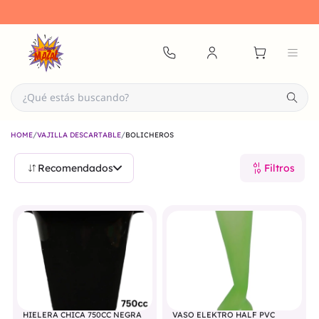
DIRECCIÓN
- LAVALLE 2553 /
TELÉFONO
- 011 4954-6325
/
/
HOME
VAJILLA DESCARTABLE
BOLICHEROS
Recomendados
Filtros
HIELERA CHICA 750CC NEGRA
VASO ELEKTRO HALF PVC