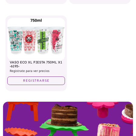
VASO ECO XL FIESTA 750ML X1
-6195-
Registrate para ver precios
REGISTRARSE