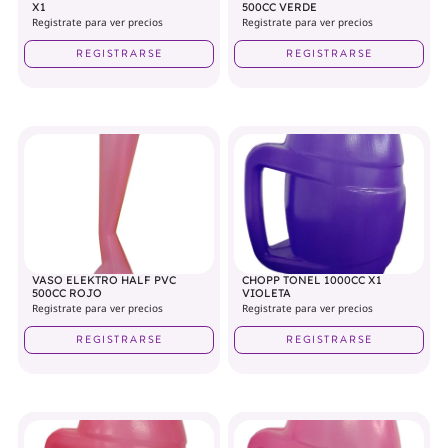
X1
500CC VERDE
Registrate para ver precios
Registrate para ver precios
REGISTRARSE
REGISTRARSE
VASO ELEKTRO HALF PVC
CHOPP TONEL 1000CC X1
500CC ROJO
VIOLETA
Registrate para ver precios
Registrate para ver precios
REGISTRARSE
REGISTRARSE