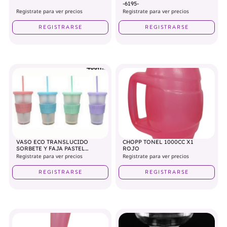
-6195-
Registrate para ver precios
Registrate para ver precios
REGISTRARSE
REGISTRARSE
VASO ECO TRANSLUCIDO
CHOPP TONEL 1000CC X1
SORBETE Y FAJA PASTEL
ROJO
460ML X1 -6221-
Registrate para ver precios
Registrate para ver precios
REGISTRARSE
REGISTRARSE