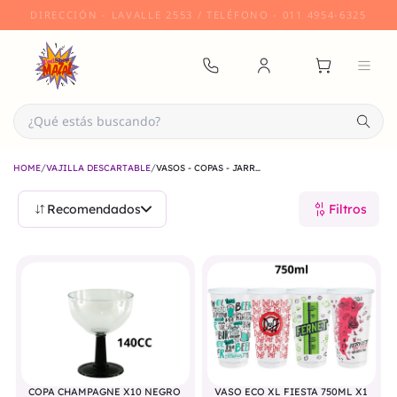
DIRECCIÓN
- LAVALLE 2553 /
TELÉFONO
- 011 4954-6325
/
/
HOME
VAJILLA DESCARTABLE
VASOS - COPAS - JARRAS
Recomendados
Filtros
COPA CHAMPAGNE X10 NEGRO
VASO ECO XL FIESTA 750ML X1