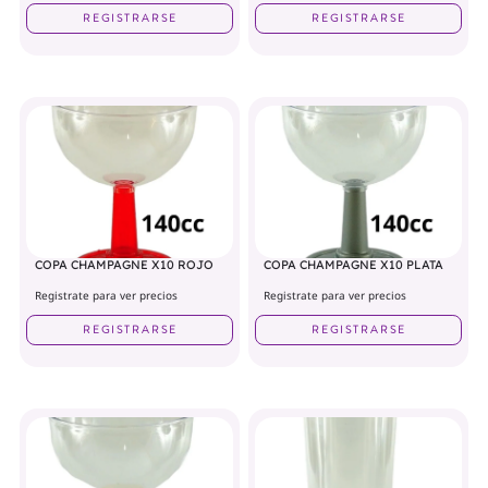
REGISTRARSE
REGISTRARSE
COPA CHAMPAGNE X10 ROJO
COPA CHAMPAGNE X10 PLATA
Registrate para ver precios
Registrate para ver precios
REGISTRARSE
REGISTRARSE