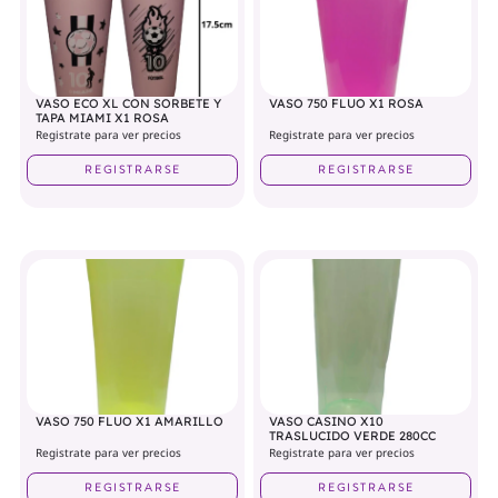
VASO ECO XL CON SORBETE Y
VASO 750 FLUO X1 ROSA
TAPA MIAMI X1 ROSA
Registrate para ver precios
Registrate para ver precios
REGISTRARSE
REGISTRARSE
VASO 750 FLUO X1 AMARILLO
VASO CASINO X10
TRASLUCIDO VERDE 280CC
Registrate para ver precios
Registrate para ver precios
REGISTRARSE
REGISTRARSE