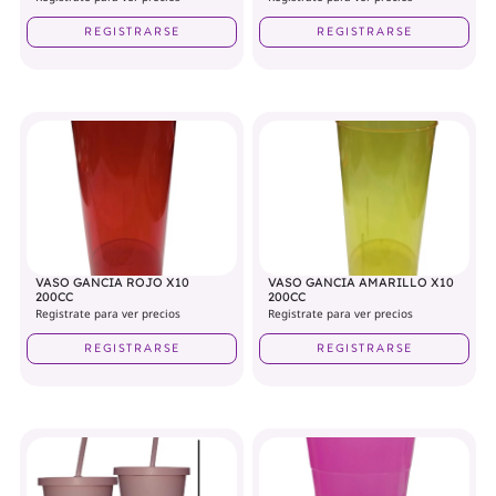
REGISTRARSE
REGISTRARSE
VASO GANCIA ROJO X10
VASO GANCIA AMARILLO X10
200CC
200CC
Registrate para ver precios
Registrate para ver precios
REGISTRARSE
REGISTRARSE