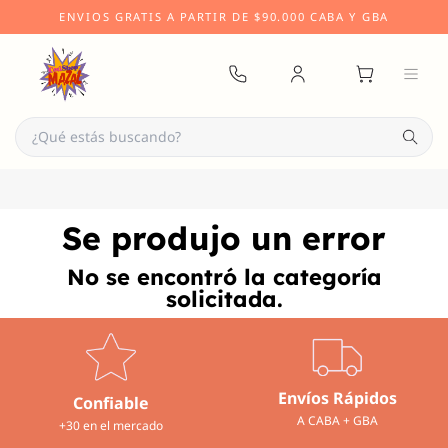
ENVIOS
GRATIS
A PARTIR DE $90.000
CABA Y GBA
Se produjo un error
No se encontró la categoría
solicitada.
Envíos Rápidos
Confiable
A CABA + GBA
+30 en el mercado