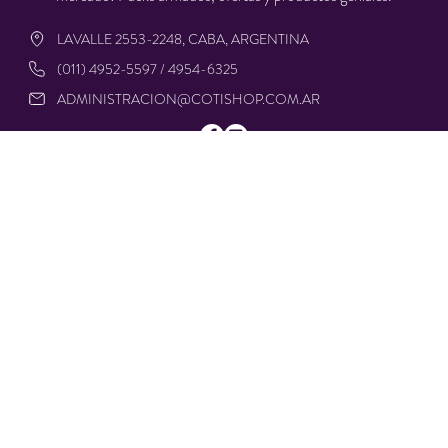
LAVALLE 2553-2248, CABA, ARGENTINA
(011) 4952-5597 / 4954-6325
ADMINISTRACION@COTISHOP.COM.AR
DÍA DEL NIÑO
REPOSTERÍA
FIESTAS
IMPORTACIÓN PROPIA
BAZAR - HOGAR
CUMPLEAÑOS INFANTIL
VAJILLA DESCARTABLE
TEMPORADAS Y EVENTOS
COMBOS
COMBOS CARIOCA
DECORACIÓN
PREGUNTAS FRECUENTES
CONTACTO
Cotishop © 2025. All rights reserved.
Defensa de las y los consumidores. Para reclamos
ingresá acá.
/