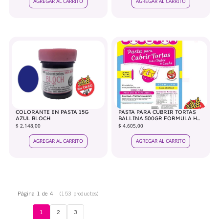
AGREGAR AL CARRITO
AGREGAR AL CARRITO
COLORANTE EN PASTA 15G
PASTA PARA CUBRIR TORTAS
AZUL BLOCH
BALLINA 500GR FORMULA H
AMARILLO
$ 2.148,00
$ 4.605,00
AGREGAR AL CARRITO
AGREGAR AL CARRITO
Página 1 de 4
(153 productos)
1
2
3