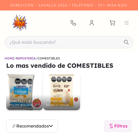
DIRECCIÓN
- LAVALLE 2553 /
TELÉFONO
- 011 4954-6325
/
/
HOME
REPOSTERÍA
COMESTIBLES
Lo mas vendido de
COMESTIBLES
CHANTILLY EN
MAPSACUBER
POLVO BOLSITA
BLANCO 500GR
250GR
MAPSA
Recomendados
Filtros