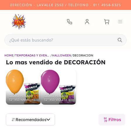
DIRECCIÓN
- LAVALLE 2553 /
TELÉFONO
- 011 4954-6325
/
/
/
HOME
TEMPORADAS Y EVENTOS
HALLOWEEN
DECORACIÓN
Lo mas vendido de
DECORACIÓN
GLOBO PERLADO
GLOBO PERLADO
12" X50 NARANJA
12" X50 VIOLETA
Recomendados
Filtros