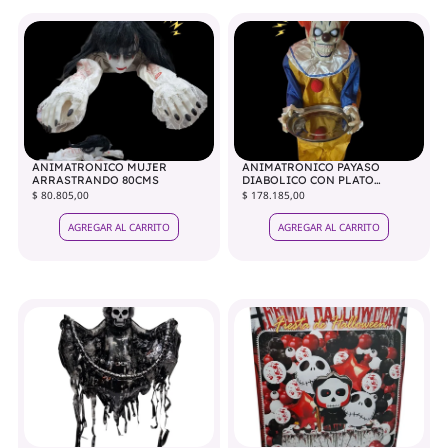
ANIMATRONICO MUJER
ANIMATRONICO PAYASO
ARRASTRANDO 80CMS
DIABOLICO CON PLATO
1.20MTS
$ 80.805,00
$ 178.185,00
AGREGAR AL CARRITO
AGREGAR AL CARRITO