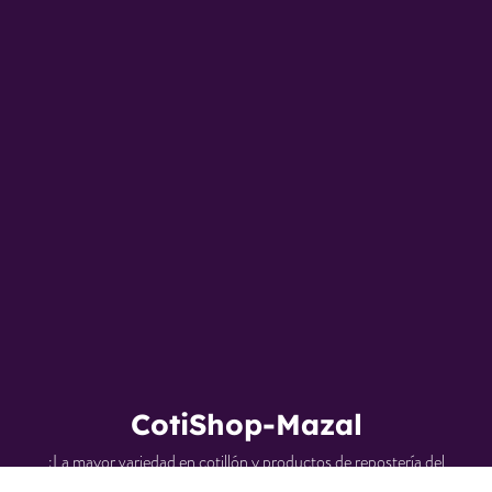
CotiShop-Mazal
¡La mayor variedad en cotillón y productos de repostería del
mercado! Packs armados, ofertas y productos geniales.