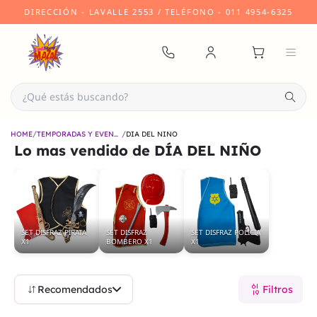
DIRECCIÓN
- LAVALLE 2553 /
TELÉFONO
- 011 4954-6325
/
/
HOME
TEMPORADAS Y EVENTOS
DÍA DEL NIÑO
Lo mas vendido de
DÍA DEL NIÑO
SET DISFRAZ PIRATA
SET DISFRAZ
SET DISFRAZ POLICIA
X1
BOMBERO X1
X1
Recomendados
Filtros