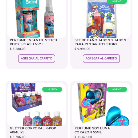
NUEVO
PERFuME INFANTIL STITCH
SET DE BAÑO JABON Y JABON
BODY SPLASH 65ML
PARA PINTAR TOY STORY
$ 8.280,00
$ 9.996,00
AGREGAR AL CARRITO
AGREGAR AL CARRITO
NUEVO
NUEVO
GLITTER CORPORAL K-POP
PERFUME SOY LUNA
40ML x1
CORAZON 55ML
$ 5.706,00
$ 11.426,00