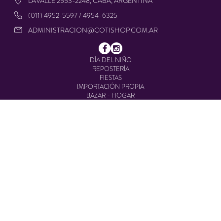
LAVALLE 2553-2248, CABA, ARGENTINA
(011) 4952-5597 / 4954-6325
ADMINISTRACION@COTISHOP.COM.AR
DÍA DEL NIÑO
REPOSTERÍA
FIESTAS
IMPORTACIÓN PROPIA
BAZAR - HOGAR
CUMPLEAÑOS INFANTIL
VAJILLA DESCARTABLE
TEMPORADAS Y EVENTOS
COMBOS
COMBOS CARIOCA
DECORACIÓN
PREGUNTAS FRECUENTES
CONTACTO
Cotishop © 2025. All rights reserved.
Defensa de las y los consumidores. Para reclamos
ingresá acá.
/
Botón de arrepentimiento