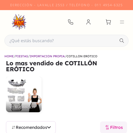
DIRECCIÓN
- LAVALLE 2553 /
TELÉFONO
- 011 4954-6325
/
/
/
HOME
FIESTAS
IMPORTACIÓN PROPIA
COTILLÓN ERÓTICO
Lo mas vendido de
COTILLÓN
ERÓTICO
SET MUCAMA SEXY
Recomendados
Filtros